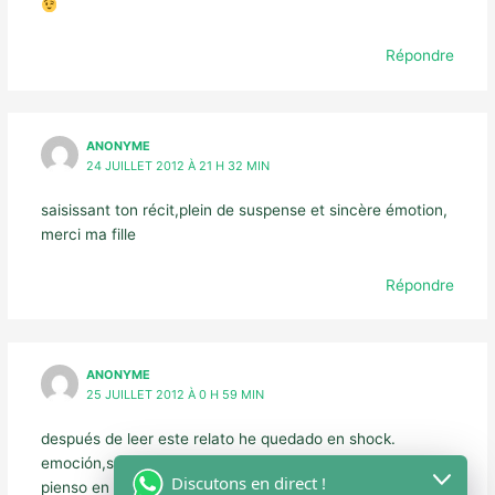
Répondre
ANONYME
24 JUILLET 2012 À 21 H 32 MIN
saisissant ton récit,plein de suspense et sincère émotion,
merci ma fille
Répondre
ANONYME
25 JUILLET 2012 À 0 H 59 MIN
después de leer este relato he quedado en shock.
emoción,suspenso,admiración,angustia,lágrimas…y
Discutons en direct !
pienso en el mundo injusto que hemos creado los seres