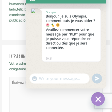
humanos con nuestros propios congéneres.Por otro
lado,felicito a la relatora…la redacción de esta nota es
Olympia
excelente en forma y en fondo,digna de la mejor
Bonjour, je suis Olympia,
comment puis-je vous aider ?
publicación.
Veuillez commencer votre
Répondre
message par "KLK" pour que
je puisse vous répondre en
direct ou dès que je serai
connectée.
Laisser un commentaire
20:21
Votre adresse e-mail ne sera pas publiée.
Les champs
obligatoires sont indiqués avec
*
"+chaty_settings.lang.emoji_picker+"
undefined
Écrivez
WhatsApp
ici…
Message
Hide
chaty