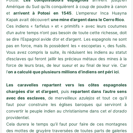
Potosi.
Les conquistadors espagnols
arrivent jusqu’en
Amérique du Sud qu’ils conquièrent à coup de poudre à canon
et
arrivent à Potosi en 1545
. L’empereur Inca
Huayna
Kapak
avait découvert
une mine d’argent dans le Cerro Rico
.
Ces indiens « farfelus » et « primitifs » avec leurs coutumes
d’un autre temps n’ont pas besoin de toute cette richesse, doit
se dire l’Espagnol avide d’or et d’argent. Les espagnols ne sont
pas en force, mais ils possèdent les « escopetas », des fusils.
Vous avez compris la suite, ils réduisent les indiens au statut
d’esclaves qui feront jaillir les précieux métaux des mines à la
force de leurs bras, de leur sueur et au final de leur vie. Car
l’
on a calculé que plusieurs millions d’indiens ont péri ici
.
Les caravelles repartent vers les côtes espagnoles
chargées d’or et d’argent
, puis
repartent dans l’autre sens
avec des esclaves
, de merveilleux
azulejos
et tout ce qu’il
faut pour construire les églises baroques qui serviront à
convertir le peuple indien au christianisme dans cet
el dorado
providentiel.
Cela durera le temps qu’il faut pour faire de ces montagnes
des mottes de gruyère traversées de toutes parts de galeries