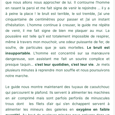
que nous allons nous approcher de lui. Il contourne l’homme
en rasant la paroi et me fait signe de venir le rejoindre … il y a
à peine la place ! le bruit est terrible, le sol tremble, j’ai une
cinquantaine de centimètres pour passer et j’ai un instant
d’hésitation. L’homme continue à creuser, le guide me répète
de venir, il me fait signe de bien me plaquer au mur. La
poussière est telle qu’il est totalement impossible de respirer,
même à travers mon mouchoir, une odeur puissante de fer, de
soufre, de particules que je sais mortelles.
Le bruit est
insupportable
. L’homme est concentré sur sa manœuvre
dangereuse, son assistant me fait un sourire complice et
presque taquin…
c’est leur quotidien, c’est leur vie
. Je mets
plusieurs minutes à reprendre mon souffle et nous poursuivons
notre marche.
Le guide nous montre maintenant des tuyaux de caoutchouc
qui parcourent le plafond. Ils servent à alimenter les machines
en air comprimé mais sont parfois perforés de minuscules
trous dont les filets d’air qui s’en échappent servent à
alimenter les mineurs des galeries en
oxygène en faible