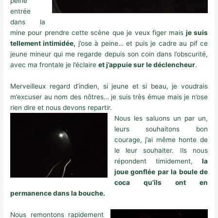
peine
entrée
dans la
mine pour prendre cette scène que je veux figer mais
je suis
tellement intimidée,
j’ose à peine… et puis je cadre au pif ce
jeune mineur qui me regarde depuis son coin dans l’obscurité,
avec ma frontale je l’éclaire
et j’appuie sur le déclencheur
.
Merveilleux regard d’indien, si jeune et si beau, je voudrais
m’excuser au nom des nôtres… je suis très émue mais je n’ose
rien dire et nous devons repartir.
Nous les saluons un par un,
leurs souhaitons bon
courage, j’ai même honte de
le leur souhaiter. Ils nous
répondent timidement,
la
joue gonflée par la boule de
coca qu’ils ont en
permanence dans la bouche.
Nous remontons rapidement