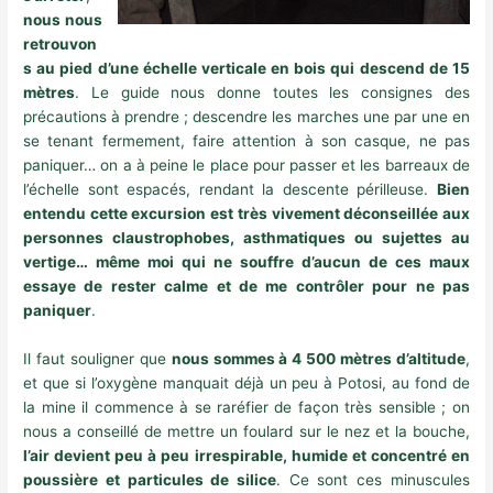
nous nous
retrouvon
s au pied d’une échelle verticale en bois qui descend de 15
mètres
. Le guide nous donne toutes les consignes des
précautions à prendre ; descendre les marches une par une en
se tenant fermement, faire attention à son casque, ne pas
paniquer… on a à peine le place pour passer et les barreaux de
l’échelle sont espacés, rendant la descente périlleuse.
Bien
entendu cette excursion est très vivement déconseillée aux
personnes claustrophobes, asthmatiques ou sujettes au
vertige… même moi qui ne souffre d’aucun de ces maux
essaye de rester calme et de me contrôler pour ne pas
paniquer
.
Il faut souligner que
nous sommes à 4 500 mètres d’altitude
,
et que si l’oxygène manquait déjà un peu à Potosi, au fond de
la mine il commence à se raréfier de façon très sensible ; on
nous a conseillé de mettre un foulard sur le nez et la bouche,
l’air devient peu à peu irrespirable, humide et concentré en
poussière et particules de silice
. Ce sont ces minuscules