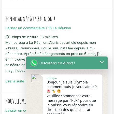
de
La
Réunion
Bonne Année à La Réunion !
:
éruption
Laisser un commentaire
/
15 La Réunion
du
⏱ Temps de lecture :
3
minutes
volcan
Mon bureau à La Réunion J’écris cet article depuis mon
Piton
« bureau réunionnais » où je suis installée depuis la mi-
de
décembre. Après 8 déménagements en près de 6 mois, j’ai
la
enfin trouvé mon spot de rêve : surplombant la petite ville
Fournaise
Discutons en direct !
balnéaire de Saint-Leu, ma vue sur l’horizon, le lagon et les
magnifiques couchers de soleil en
Olympia
Bonne
Lire la suite »
Bonjour, je suis Olympia,
comment puis-je vous aider ?
Année
à
Veuillez commencer votre
La
NOUVELLE VIE SUR L’ILE DE LA RÉUNION : MON DÉPART
message par "KLK" pour que
Réunion
je puisse vous répondre en
!
direct ou dès que je serai
Laisser un commentaire
/
15 La Réunion