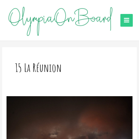
Aller
au
contenu
Main
Men
15 La Réunion