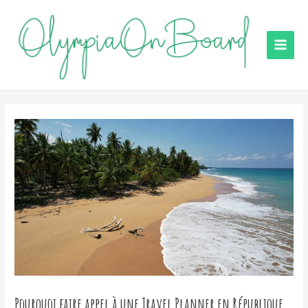
Aller
au
contenu
Main
Men
Pourquoi faire appel à une Travel Planner en République