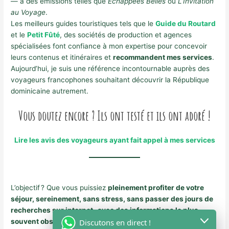
— à des émissions telles que
Échappées Belles
ou
L’Invitation
au Voyage
.
Les meilleurs guides touristiques tels que le
Guide du Routard
et le
Petit Fûté
, des sociétés de production et agences
spécialisées font confiance à mon expertise pour concevoir
leurs contenus et itinéraires et
recommandent mes services
.
Aujourd’hui, je suis une référence incontournable auprès des
voyageurs francophones souhaitant découvrir la République
dominicaine autrement.
Vous doutez encore ?
Ils ont testé et ils ont adoré !
Lire les avis des voyageurs ayant fait appel à mes services
L’objectif ? Que vous puissiez
pleinement profiter de votre
séjour, sereinement, sans stress, sans passer des jours de
recherches sur internet -avec des informations le plus
souvent obsolètes ou contradictoires-, et sans mauvaises
Discutons en direct !