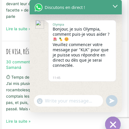
devant leur écran en prime-time pour découvrir « l’autre
Discutons en direct !
facette » de la République dominicaine, celle dont je vous
parle
Olympia
Échappées
Bonjour, je suis Olympia,
Lire la suite »
comment puis-je vous aider ?
Belles
en
Veuillez commencer votre
République
message par "KLK" pour que
DE VISA, RÉSIDENCE, CHANCE ET BEAUCOUP DE PERSÉVÉRANCE
dominicaine
je puisse vous répondre en
direct ou dès que je serai
30 commentaires
/
07 Rép. Dominicaine
,
Guide de voyage à
connectée.
Samaná
⏱ Temps de lecture :
19
minutes
11:45
J’ai mis plusieurs jours à me remettre de mes aventures
rocambolesques survenues il y a quelques semaines. Je
comptais les raconter sur le blog tellement je n’en revenais
"+chaty_settings.lang.emoji_picker+"
undefined
pas, et puis, comme souvent, si je ne le fait pas à chaud, c’est
WhatsApp
passé. Mais ce qui m’est arrivé par la suite et tout au long
Message
DE
Lire la suite »
VISA,