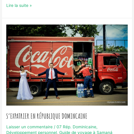
République
Lire la suite »
dominicaine
:
l’arrivée
du
Corona-
virus
S’EXPATRIER EN RÉPUBLIQUE DOMINCAINE
Laisser un commentaire
/
07 Rép. Dominicaine
,
Développement personnel
,
Guide de voyage à Samaná