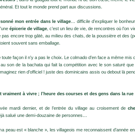
général.
Et tout le monde prend part aux discussions.
a sonné mon entrée dans le village
… difficile d’expliquer le bonhe
u’une
épicerie de village
, c’est un lieu de vie, de rencontres où l’on v
 pas encore trop gâté, au milieu des chats, de la poussière et des (p
côtoient souvent sans emballage.
de toute façon il n’y a pas le choix. Le colmado d’en face a même mi
e au son de la bachata qui fait la compétition avec le son saturé qu
’imaginez rien d’officiel ! juste des dominicains assis ou debout là p
t vraiment à vivre ; l’heure des courses et des gens dans la rue
ivée mardi dernier, et de l’entrée du village au croisement de
che
is déjà salué une demi-douzaine de personnes…
 ma peau est « blanche », les villageois me reconnaissent d’année en