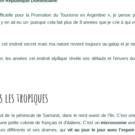
, en République Dominicaine
.
icielle pour la Promotion du Tourisme en Argentine », je pense
y en ait eu un- puisque cela fait plus de 8 années que je crie à qui v
 cet endroit secret mais ma nature revient toujours au galop et je
c les années cet endroit idyllique révèle ses défauts et l’envers 
s les tropiques
ut de la péninsule de Samaná, dans le nord ouest de l’île. C’est 
e petite colonie de français et d’italiens. C’est un
microcosme
ave
 ses différents et ses drames, qui
vit au jour le jour avec
l’espoi