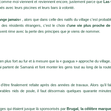
ui comme moi viennent et reviennent encore, justement parce que
Las 
nés avec leurs piscines et leurs bars à volonté.
ange jamais
« , alors que dans celle des natifs du village c’est probab
 des résidents étrangers, c’est le choix d’
une vie plus proche de
ent rime avec la perte des principes que je viens de nommer.
 plus fort au fur et à mesure que la « guagua » approche du village
i partent de Samaná et font monter les gens tout au long de la rou
t d’être finalement refaite après des années de travaux. Alors qu’il f
rables nids de poule, il faut désormais quelques quarante minute
ges qui étaient jusque là sponsorisés par
Brugal, la célèbre marqu