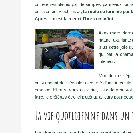
ont été remplacés par de simples panneaux routi
qu’ici on est « oubliés » ;
la route se termine par l
Après… c’est la mer et l’horizon infini.
Alors mardi derni
nature luxuriant
plus cette joie 
qui bat la chama
intérieur.
Mon dernier séjou
qui viennent de s’écouler aient été d’une intensit
émotion. Et puis, vous allez rire, j’ai calé mon vo
faire, je préférais être ici plutôt qu’ailleurs pour cett
La vie quotidienne dans un
Les dominicains sont des gens souriants et exp