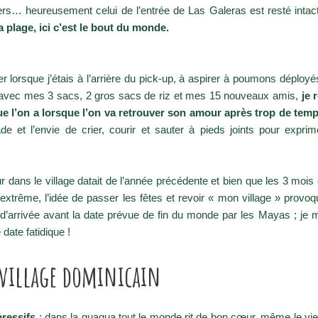
ers… heureusement celui de l’entrée de Las Galeras est resté inta
a plage, ici c’est le bout du monde.
er lorsque j’étais à l’arrière du pick-up, à aspirer à poumons déployé
e avec mes 3 sacs, 2 gros sacs de riz et mes 15 nouveaux amis,
je 
que l’on a lorsque l’on va retrouver son amour après trop de tem
de et l’envie de crier, courir et sauter à pieds joints pour expri
r dans le village datait de l’année précédente et bien que les 3 mo
é extrême, l’idée de passer les fêtes et revoir « mon village » provo
l d’arrivée avant la date prévue de fin du monde par les Mayas ; je m’
e date fatidique !
 village dominicain
ressifs
; dans la guagua tout le monde rit de bon cœur, même le vieu