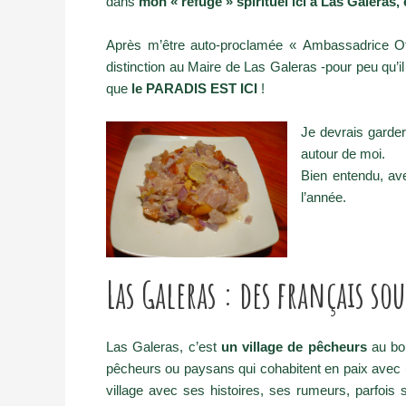
dans
mon « refuge » spirituel ici à Las Galeras
Après m’être auto-proclamée « Ambassadrice Off
distinction au Maire de Las Galeras -pour peu qu’il 
que
le PARADIS EST ICI
!
Je devrais garder
autour de moi.
Bien entendu, ave
l’année.
Las Galeras : des français sou
Las Galeras, c’est
un village de pêcheurs
au bo
pêcheurs ou paysans qui cohabitent en paix avec un
village avec ses histoires, ses rumeurs, parfois