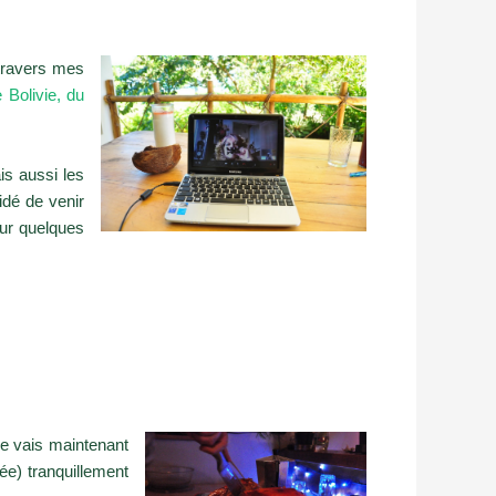
 travers mes
 Bolivie, du
s aussi les
idé de venir
ur quelques
je vais maintenant
ée) tranquillement