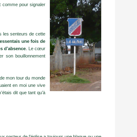
ct comme pour signaler
s les senteurs de cette
ressentais une fois de
ps d’absence
. Le cœur
mer son bouillonnement
is de mon tour du monde
quaient en moi une vive
étais dit que tant qu’à
x pasteur de l’église a toujours une blague ou une