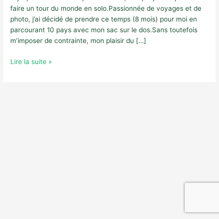
faire un tour du monde en solo.Passionnée de voyages et de
photo, j’ai décidé de prendre ce temps (8 mois) pour moi en
parcourant 10 pays avec mon sac sur le dos.Sans toutefois
m’imposer de contrainte, mon plaisir du […]
8
Lire la suite »
mois
solo
:
mon
tour
du
monde