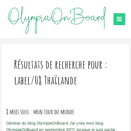
Aller
au
contenu
Main
Men
Résultats de recherche pour :
label/08 Thaïlande
8 mois solo : mon tour du monde
Génèse du blog OlympiaOnBoard J’ai crée mon blog
OlympiaOnBoard en septembre 2011, lorsque je suis partie